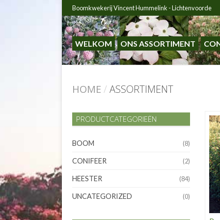
Boomkwekerij Vincent Hummelink - Lichtenvoorde
WELKOM
ONS ASSORTIMENT
CO
HOME
/
ASSORTIMENT
PRODUCTCATEGORIEËN
BOOM
(8)
CONIFEER
(2)
HEESTER
(84)
UNCATEGORIZED
(0)