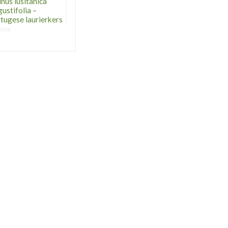
nus lusitanica
ustifolia –
tugese laurierkers
STER