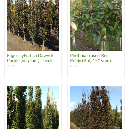
Fagus sylvatica Dawyck
Photinia fraseri Red
Purple (verplant) – beuk
Robin (Bol) 150 stam –
BOOM
BOOM