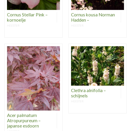
Cornus Stellar Pink –
Cornus kousa Norman
kornoelje
Hadden –
HEESTER
HEESTER
Clethra alnifolia –
schijnels
HEESTER
Acer palmatum
Atropurpureum –
japanse esdoorn