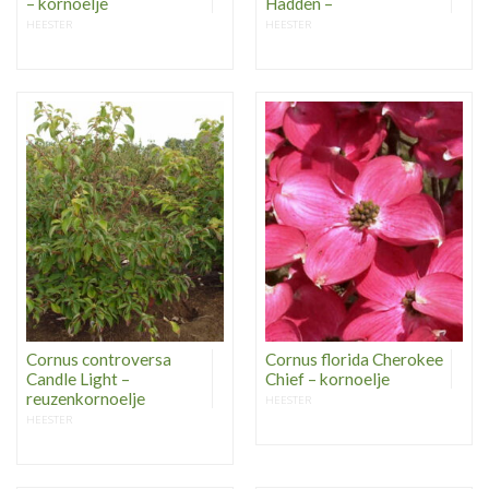
– kornoelje
Hadden –
HEESTER
HEESTER
Cornus controversa
Cornus florida Cherokee
Candle Light –
Chief – kornoelje
reuzenkornoelje
HEESTER
HEESTER