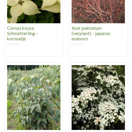
Cornus kousa
Acer palmatum
Schmetterling –
(verplant) – japanse
kornoelje
esdoorn
HEESTER
HEESTER