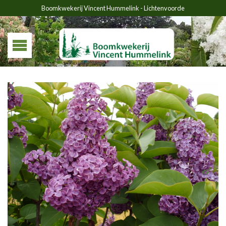
Boomkwekerij Vincent Hummelink - Lichtenvoorde