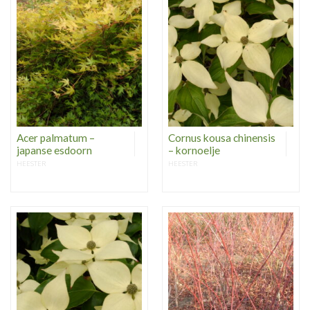
Acer palmatum –
Cornus kousa chinensis
japanse esdoorn
– kornoelje
HEESTER
HEESTER