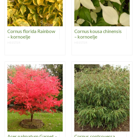
Cornus florida Rainbow
Cornus kousa chinensis
– kornoelje
– kornoelje
HEESTER
HEESTER
Acer palmatum Garnet –
Cornus controversa