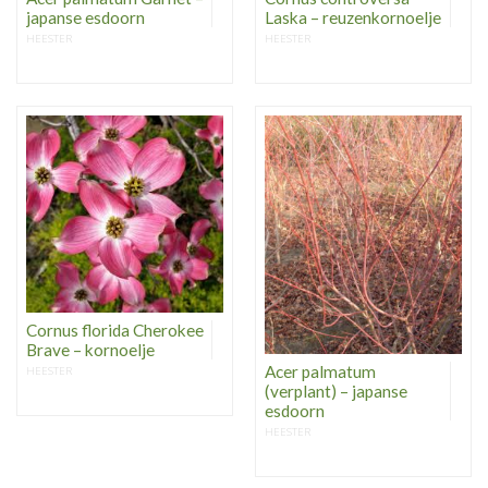
japanse esdoorn
Laska – reuzenkornoelje
HEESTER
HEESTER
Cornus florida Cherokee
Brave – kornoelje
Acer palmatum
HEESTER
(verplant) – japanse
esdoorn
HEESTER