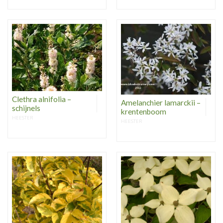
Clethra alnifolia –
Amelanchier lamarckii –
schijnels
krentenboom
HEESTER
HEESTER