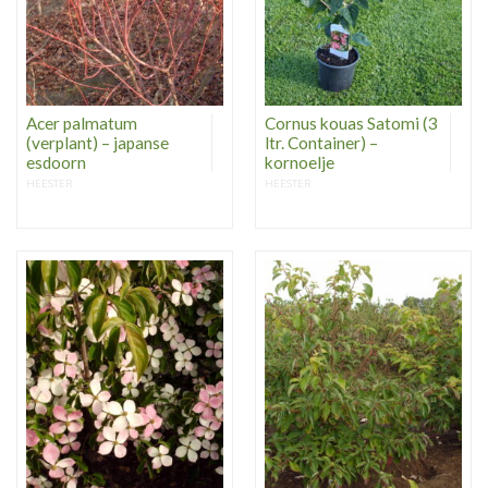
Acer palmatum
Cornus kouas Satomi (3
(verplant) – japanse
ltr. Container) –
esdoorn
kornoelje
HEESTER
HEESTER