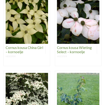
Cornus kousa China Girl
Cornus kousa Wieting
– kornoelje
Select – kornoelje
HEESTER
HEESTER