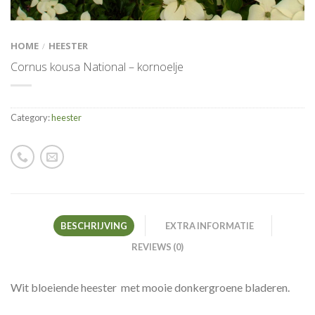
HOME
HEESTER
/
Cornus kousa National – kornoelje
Category:
heester
BESCHRIJVING
EXTRA INFORMATIE
REVIEWS (0)
Wit bloeiende heester met mooie donkergroene bladeren.