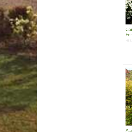
Co
Fon
HEE
Ac