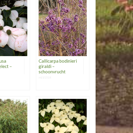
usa
Callicarpa bodinieri
lect –
giraldi –
schoonvrucht
HEESTER