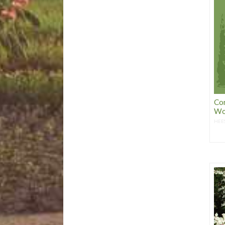
Co
Wo
HEE