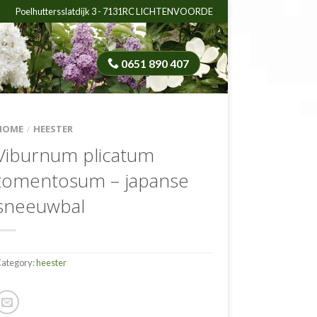
Poelhuttersslatdijk 3 - 7131RC LICHTENVOORDE
0651 890 407
HOME
HEESTER
/
Viburnum plicatum
tomentosum – japanse
sneeuwbal
ategory:
heester