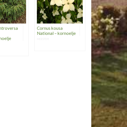
ntroversa
Cornus kousa
National – kornoelje
noelje
HEESTER