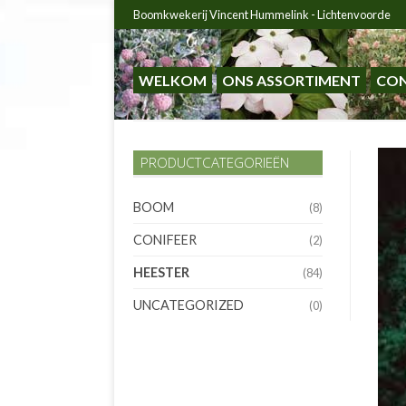
Boomkwekerij Vincent Hummelink - Lichtenvoorde
WELKOM
ONS ASSORTIMENT
CO
PRODUCTCATEGORIEËN
BOOM
(8)
CONIFEER
(2)
HEESTER
(84)
UNCATEGORIZED
(0)