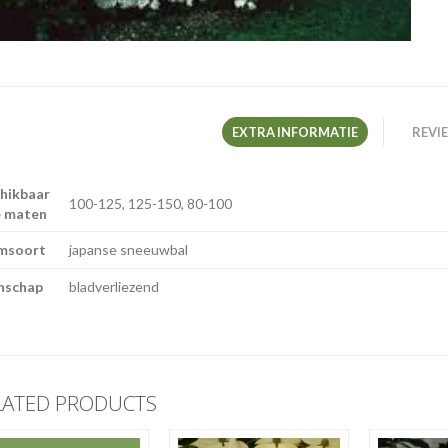
EXTRA INFORMATIE
REVIE
hikbaar
100-125, 125-150, 80-100
e maten
msoort
japanse sneeuwbal
nschap
bladverliezend
LATED PRODUCTS