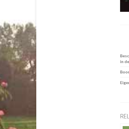
Besc
in d
Boo
Eige
RE