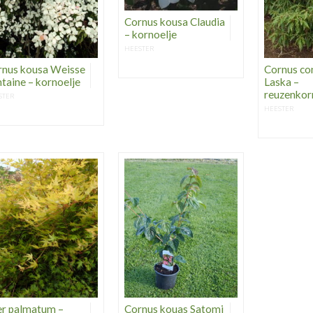
Cornus kousa Claudia
– kornoelje
HEESTER
rnus kousa Weisse
Cornus co
taine – kornoelje
Laska –
reuzenkor
STER
HEESTER
er palmatum –
Cornus kouas Satomi