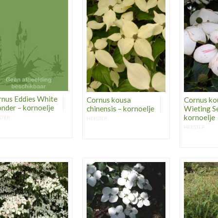
rnus Eddies White
Cornus kousa
Cornus ko
nder – kornoelje
chinensis – kornoelje
Wieting Se
kornoelje
STER
HEESTER
HEESTER