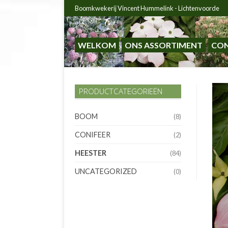
Boomkwekerij Vincent Hummelink - Lichtenvoorde
WELKOM
ONS ASSORTIMENT
CO
PRODUCTCATEGORIEËN
BOOM
(8)
CONIFEER
(2)
HEESTER
(84)
UNCATEGORIZED
(0)