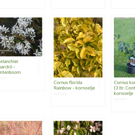
elanchier
arckii –
entenboom
STER
Cornus florida
Cornus ko
Rainbow – kornoelje
(3 ltr. Con
kornoelje
HEESTER
HEESTER