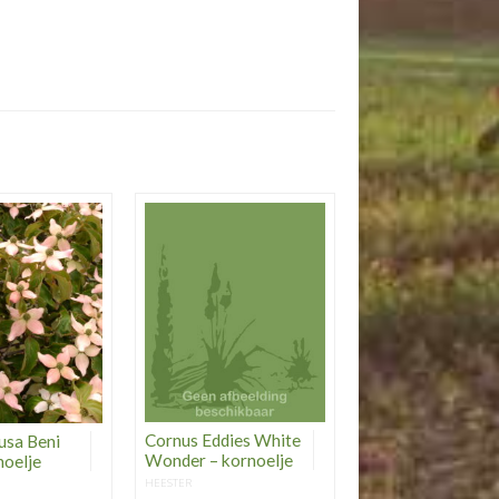
Cornus Eddies White
usa Beni
Wonder – kornoelje
noelje
HEESTER