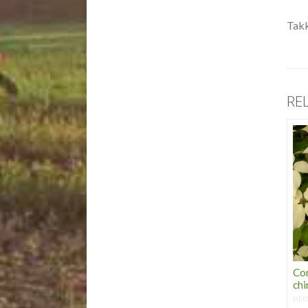
Takk
RE
Co
chi
HEE