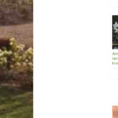
Am
lam
kr
HEE