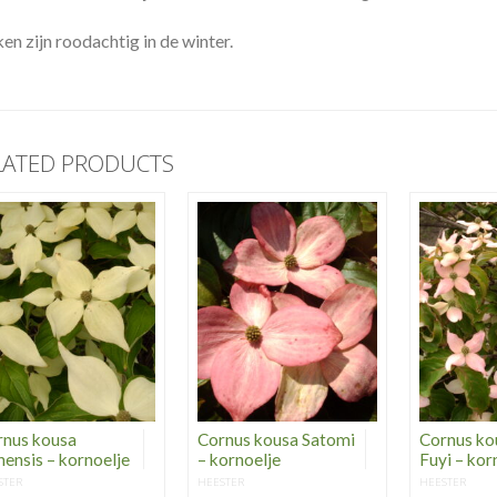
en zijn roodachtig in de winter.
LATED PRODUCTS
rnus kousa
Cornus kousa Satomi
Cornus ko
nensis – kornoelje
– kornoelje
Fuyi – kor
STER
HEESTER
HEESTER