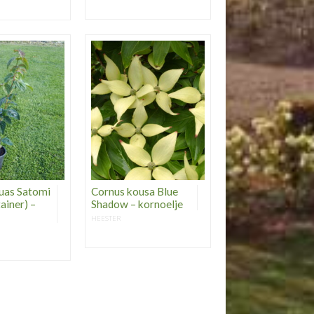
uas Satomi
Cornus kousa Blue
tainer) –
Shadow – kornoelje
HEESTER