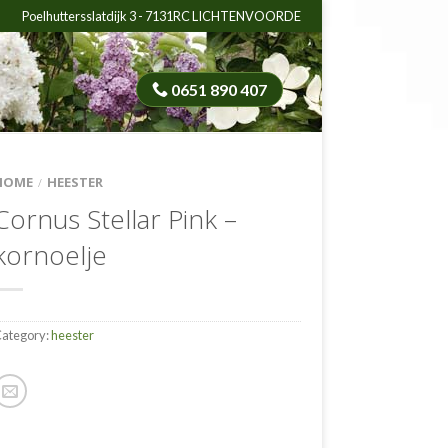
Poelhuttersslatdijk 3 - 7131RC LICHTENVOORDE
0651 890 407
HOME
HEESTER
/
Cornus Stellar Pink –
kornoelje
ategory:
heester